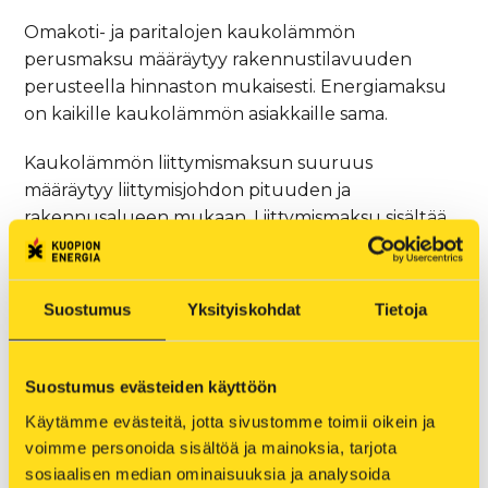
Omakoti- ja paritalojen kaukolämmön
perusmaksu määräytyy rakennustilavuuden
perusteella hinnaston mukaisesti. Energiamaksu
on kaikille kaukolämmön asiakkaille sama.
Kaukolämmön liittymismaksun suuruus
määräytyy liittymisjohdon pituuden ja
rakennusalueen mukaan. Liittymismaksu sisältää
15 m tonttijohtoa.
Suostumus
Yksityiskohdat
Tietoja
Taloyhtiöt ja yritykset
Perusmaksu määräytyy asiakkaidemme
Suostumus evästeiden käyttöön
toteutuneiden kulutustietojen perusteella,
jolloin maksat vain tarvitsemastasi tehosta.
Käytämme evästeitä, jotta sivustomme toimii oikein ja 
voimme personoida sisältöä ja mainoksia, tarjota 
Myös paluuveden lämpötila vaikuttaa
sosiaalisen median ominaisuuksia ja analysoida 