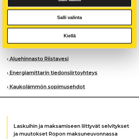
›
Kaukolämpöhinnasto, omakotitalokohteet
Salli valinta
›
Kaukolämpöhinnasto, muut kuin
omakotitalokohteet
Kiellä
›
Aluehinnasto Vehmersalmi
›
Aluehinnasto Riistavesi
›
Energiamittarin tiedonsiirtoyhteys
›
Kaukolämmön sopimusehdot
Laskuihin ja maksamiseen liittyvät selvitykset
ja muutokset Ropon maksuneuvonnassa