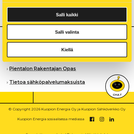
Aloita tästä tunnistautumalla
Salli kaikki
Salli valinta
Hyödyllistä tietoa ja ohjeita:
Kiellä
›
Tilapäissähköt – Tekninen ohje
›
Pientalon Rakentajan Opas
›
Tietoa sähköpalvelumaksuista
CHAT
© Copyright 2026 Kuopion Energia Oy ja Kuopion Sähköverkko Oy
Kuopion Energia sosiaalisessa mediassa