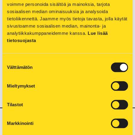
Omassa työmaakeskuksessa kumikaapelin
voimme personoida sisältöä ja mainoksia, tarjota 
tulee olla valmiiksi kytkettynä liittymisjohtoa
sosiaalisen median ominaisuuksia ja analysoida 
varten ja keskuksessa tulee olla paikka
tietoliikennettä. Jaamme myös tietoja tavasta, jolla käytät 
sähköverkon mittarille. (Kuopion Sähköverkko
sivustoamme sosiaalisen median, mainonta- ja 
Oy:n toimittamassa keskuksessa nämä ovat
analytiikkakumppaneidemme kanssa. 
Lue lisää 
valmiina).
tietosuojasta
Suostumuksen
Mikäli rakentamassasi kohteessa käytetään
Välttämätön
valinta
sähköä jatkossakin,
muistathan tehdä myös liittymissopimuksen
›
Mieltymykset
Tilastot
Sähköt työmaalle tai tilapäiseen
Markkinointi
kohteeseen – tilaus/purku