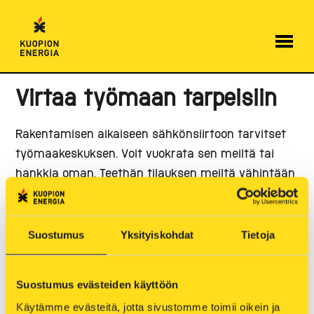
Hyppää
sisältöön
Virtaa työmaan tarpeisiin
Rakentamisen aikaiseen sähkönsiirtoon tarvitset
työmaakeskuksen. Voit vuokrata sen meiltä tai
hankkia oman. Teethän tilauksen meiltä vähintään
kaksi viikkoa aikaisemmin.
Työmaasähkössä rakentajalle kuuluvat asiat:
Suostumus
Yksityiskohdat
Tietoja
Tukevarakenteinen teline (yläreunan korkeus
noin 2 m), johon keskus voidaan suoraan
Suostumus evästeiden käyttöön
asentaa.
Käytämme evästeitä, jotta sivustomme toimii oikein ja 