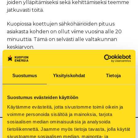
joiden ylläpitämiseksi sekä kehittämiseksi teemme
jatkuvasti töitä.
Kuopiossa koettujen sähköhäiriöiden pituus
asiakasta kohden on ollut viime vuosina alle 20
minuuttia. Tämä on selvästi alle valtakunnan
keskiarvon.
Haluamme tehdä yritysten ja taloyhtiöiden
sähköasiat mahdollisimman helpoksi. Autamme
Suostumus
Yksityiskohdat
Tietoja
sähköntarpeen sekä investointivaikutusten
arvioinnissa ja esittelemme mielellämme hyödyt,
joiden takia yritysten asettuminen alueellemme ja
Suostumus evästeiden käyttöön
asiakkaaksemme kannattaa varmasti. Avoimella
vuoropuhelulla takaamme parhaan palvelun.
Käytämme evästeitä, jotta sivustomme toimii oikein ja 
voimme personoida sisältöä ja mainoksia, tarjota 
sosiaalisen median ominaisuuksia ja analysoida 
tietoliikennettä. Jaamme myös tietoja tavasta, jolla käytät 
sivustoamme sosiaalisen median, mainonta- ja 