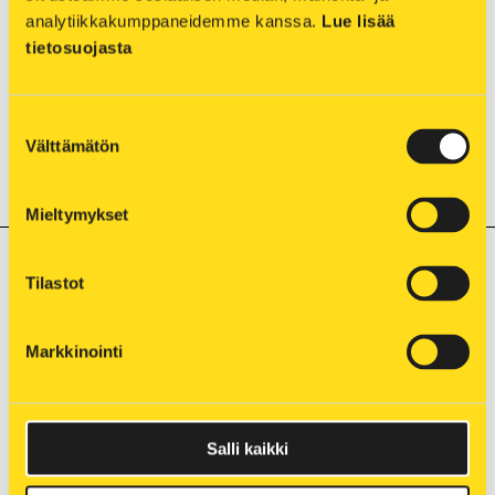
analytiikkakumppaneidemme kanssa. 
Lue lisää 
tietosuojasta
Suostumuksen
Välttämätön
valinta
Liity sujuvasti sähköverkkoon
» Lue lisää
Mieltymykset
Tilastot
Markkinointi
Salli kaikki
Virtaa työmaan tarpeisiin
» Lue lisää