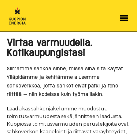
Hyppää
sisältöön
Virtaa varmuudella.
Kotikaupungistasi
Siirrämme sähköä sinne, missä sinä sitä käytät.
Ylläpidämme ja kehitämme alueemme
sähköverkkoa, jotta sähköt eivät pätki ja teho
riittää – niin kodeissa kuin työmaillakin.
Laadukas sähkönjakelumme muodostuu
toimitusvarmuudesta sekä jännitteen laadusta.
Kuopiossa toimitusvarmuuden perustekijöitä ovat
sähköverkon kaapelointi ja riittävät varayhteydet,