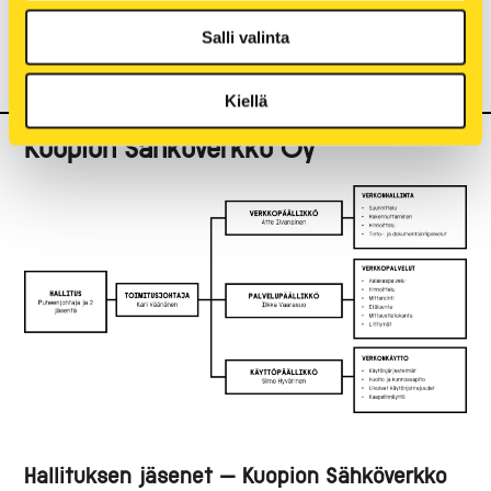
Neeta Röppänen
, senior procurement manager
Salli valinta
Kati Sweeney
, KTM, HTM
Kai Virtanen
, toimitusjohtaja
Kiellä
Kuopion Sähköverkko Oy
Hallituksen jäsenet – Kuopion Sähköverkko