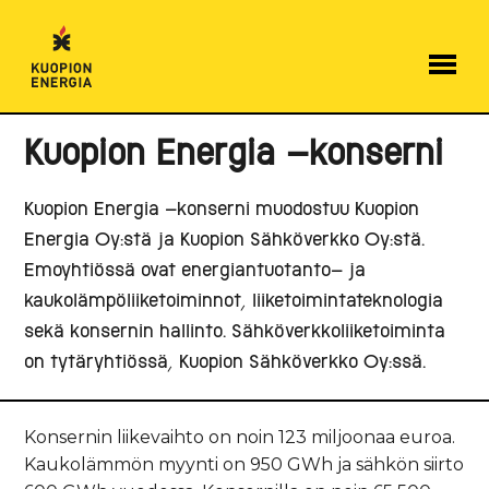
Hyppää
sisältöön
Kuopion Energia -konserni
Kuopion Energia -konserni muodostuu Kuopion
Energia Oy:stä ja Kuopion Sähköverkko Oy:stä.
Emoyhtiössä ovat energiantuotanto- ja
kaukolämpöliiketoiminnot, liiketoimintateknologia
sekä konsernin hallinto. Sähköverkkoliiketoiminta
on tytäryhtiössä, Kuopion Sähköverkko Oy:ssä.
Konsernin liikevaihto on noin 123 miljoonaa euroa.
Kaukolämmön myynti on 950 GWh ja sähkön siirto