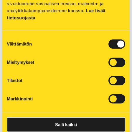
sivustoamme sosiaalisen median, mainonta- ja 
analytiikkakumppaneidemme kanssa. 
Lue lisää 
tietosuojasta
Suostumuksen
Välttämätön
valinta
Mieltymykset
Hallituksen jäsenet – Kuopion Energia Oy
Tilastot
Sallamaarit Markkanen
(puheenjohtaja),
Markkinointi
vaikuttajaviestinnän asiantuntija
Ari Koskinen
(varapuheenjohtaja),
tapahtumajärjestäjä, yrittäjä
Petri Nyberg
, DI, yrittäjä
Salli kaikki
Markku Rossi
, maakuntaneuvos