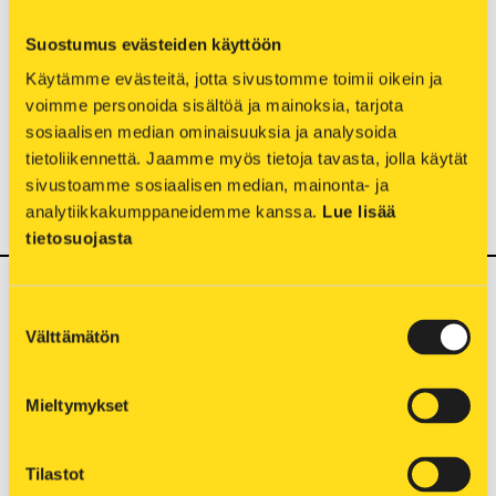
Talojohtoreitin maatäyttöjen on oltava valmiit ja
reitin on oltava esteetön.
Suostumus evästeiden käyttöön
Käytämme evästeitä, jotta sivustomme toimii oikein ja 
Johto rakennetaan yleensä, kun jäähdytyksen
voimme personoida sisältöä ja mainoksia, tarjota 
toimitus on ajankohtainen. Samaan kaivantoon
sosiaalisen median ominaisuuksia ja analysoida 
voidaan asentaa ennakkosopimuksesta myös
tietoliikennettä. Jaamme myös tietoja tavasta, jolla käytät 
muita johtoja tai kaapeleita maksamalla osuuden
sivustoamme sosiaalisen median, mainonta- ja 
maanrakennustöistä. Kaivannon syvyys on n. 85
analytiikkakumppaneidemme kanssa. 
Lue lisää 
cm ja leveys n. 100 cm.
tietosuojasta
Pääsy tekniseen tilaan
Suostumuksen
Välttämätön
valinta
Teknisen tilan lukituksessa käytetään ns.
reittiavainjärjestelmää. Järjestelmän ansiosta
Mieltymykset
mittareiden huolto ja luenta tapahtuvat sujuvasti
ja asumista häiritsemättä. Avain laitetaan säilöön
esim. kaukojäähdytyksen käyttöönotto-
Tilastot