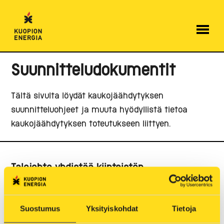
Hyppää
sisältöön
Suunnitteludokumentit
Tältä sivulta löydät kaukojäähdytyksen
suunnitteluohjeet ja muuta hyödyllistä tietoa
kaukojäähdytyksen toteutukseen liittyen.
Talojohto yhdistää kiinteistön
kaukojäähdytysverkkoon
Kaukojäähdytykseen liittymismaksu sisältää
Suostumus
Yksityiskohdat
Tietoja
talojohdon rakentamisen kaivuu- ja peittotöineen.