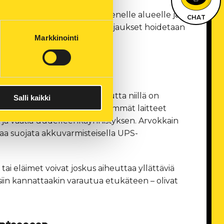
rajaamaan mahdollisimman pienelle alueelle ja
CHAT
ähkö- ja kaukolämpöverkon korjaukset hoidetaan
Markkinointi
sa ovat toki harmillisia, mutta niillä on
Salli kaikki
aitteiden kestävyyteen. Herkimmät laitteet
ta ja vaatia uudelleenkäynnistyksen. Arvokkain
taa suojata akkuvarmisteisella UPS-
ai eläimet voivat joskus aiheuttaa yllättäviä
isiin kannattaakin varautua etukäteen – olivat