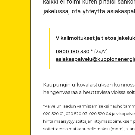
kaikki ei toimi kuten pitäisi säh
jakelussa, ota yhteyttä asiakasp
Vikailmoitukset ja tietoa jakelu
0800 180 330
* (24/7)
asiakaspalvelu@kuopionenergia
Kaupungin ulkovalaistuksen kunnossa
hengenvaaraa aiheuttavissa vioissa soit
*Palvelun laadun varmistamiseksi nauhoitam
020 520 01, 020 520 03, 020 520 04 ja vikapa
hinta määräytyy soittajan liittymäsopimuksen 
soitettaessa matkapuhelinmaksu (mpm) ja lan