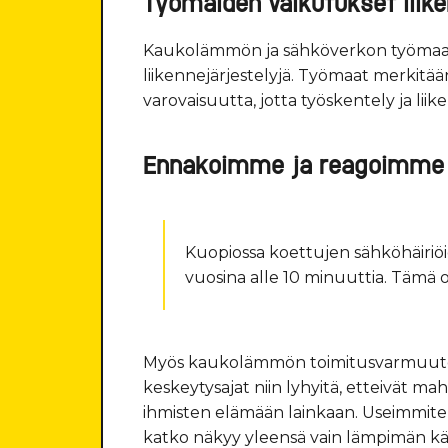
Työmaiden vaikutukset liik
Kaukolämmön ja sähköverkon työmaat s
liikennejärjestelyjä. Työmaat merkitää
varovaisuutta, jotta työskentely ja liike
Ennakoimme ja reagoimme 
Kuopiossa koettujen sähköhäiriöi
vuosina alle 10 minuuttia. Tämä o
Myös kaukolämmön toimitusvarmuute
keskeytysajat niin lyhyitä, etteivät ma
ihmisten elämään lainkaan. Useimmiten 
katko näkyy yleensä vain lämpimän käy