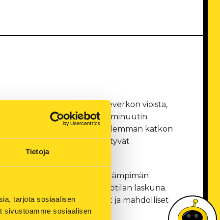
atkoista johtuu keskijänniteverkon vioista,
yhyet muutaman sekunnin tai minuutin
köverkossa, jolla estetään pidemmän katkon
a sähköt katkeavat ja kytkeytyvät
Tietoja
uvat ensisijaisesti katkona lämpimän
ina väliaikaisena huonelämpötilan laskuna.
, tarjota sosiaalisen 
avat lämpöverkon asennustyöt ja mahdolliset
ät sivustoamme sosiaalisen 
öt.