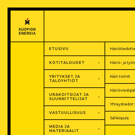
Hyppää
sisältöön
ETUSIVU
Häiriötiedott
KOTITALOUDET
Häiriö- ja ty
YRITYKSET JA
Näin toimit
TALOYHTIÖT
Häiriöviestipa
URAKOITSIJAT JA
SUUNNITTELIJAT
Yhteystiedot v
VASTUULLISUUS
Sähköpula
MEDIA JA
MATERIAALIT