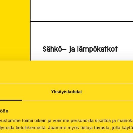
Sähkö- ja lämpökatkot
Suurin osa asiakkaan kokemista sähkök
kuten oikosuluista ja maasuluista. L
sähkökatkot ovat suojaustoiminto säh
syntyminen. Näiden katkojen sattuess
Yksityiskohdat
automaattisesti uudelleen päälle.
Kaukolämpöverkossa keskeytykset tunt
töön
käyttöveden saannissa ja talvikuukaus
ustomme toimii oikein ja voimme personoida sisältöä ja mainoksia
Tällaisia lyhyitä keskeytyksiä aiheutt
ysoida tietoliikennettä. Jaamme myös tietoja tavasta, jolla käyt
vuodon korjaukset sekä tuotantohäiri