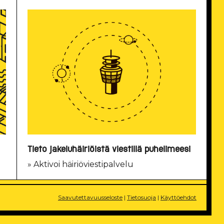
Tieto jakeluhäiriöistä viestillä puhelimeesi
» Aktivoi häiriöviestipalvelu
Saavutettavuusseloste
|
Tietosuoja
|
Käyttöehdot