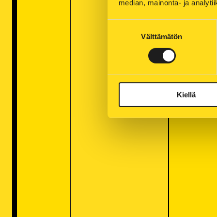
median, mainonta- ja analy
Suostumuksen
Välttämätön
valinta
Kiellä