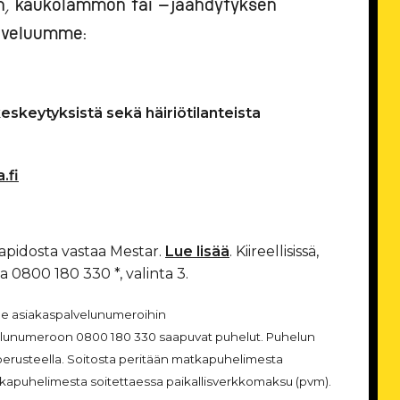
kön, kaukolämmön tai -jäähdytyksen
alveluumme:
keskeytyksistä sekä häiriötilanteista
.fi
pidosta vastaa Mestar.
Lue lisää
. Kiireellisissä,
a 0800 180 330 *, valinta 3.
me asiakaspalvelunumeroihin
lvelunumeroon 0800 180 330 saapuvat puhelut. Puhelun
perusteella. Soitosta peritään matkapuhelimesta
kapuhelimesta soitettaessa paikallisverkkomaksu (pvm).