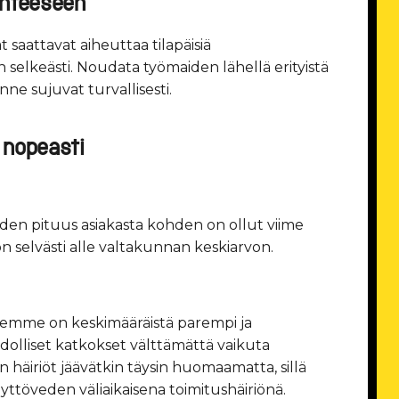
enteeseen
aattavat aiheuttaa tilapäisiä
n selkeästi. Noudata työmaiden lähellä erityistä
nne sujuvat turvallisesti.
nopeasti
den pituus asiakasta kohden on ollut viime
n selvästi alle valtakunnan keskiarvon.
mme on keskimääräistä parempi ja
hdolliset katkokset välttämättä vaikuta
häiriöt jäävätkin täysin huomaamatta, sillä
ttöveden väliaikaisena toimitushäiriönä.