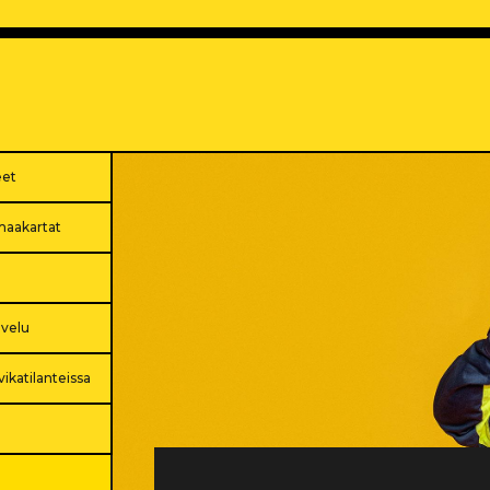
eet
ömaakartat
lvelu
ikatilanteissa