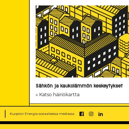
Sähkön ja kaukolämmön keskeytykset
» Katso häiriökartta
y
Kuopion Energia sosiaalisessa mediassa