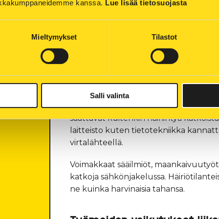
tiikkakumppaneidemme kanssa. 
Lue lisää tietosuojasta
Häiriöiden vaikutukset pyritään aina 
niistä tiedotetaan erikseen. Kaikki s
Mieltymykset
Tilastot
aina mahdollisimman nopeasti.
Katkojen vaikutukset
Lyhyet katkot sähkön tai lämmön jakelus
Salli valinta
harvoin vaikutusta esimerkiksi sähköl
saattavat kuitenkin häiriintyä katkois
laitteisto kuten tietotekniikka kannat
virtalähteellä.
Voimakkaat sääilmiöt, maankaivuutyöt t
katkoja sähkönjakelussa. Häiriötilante
ne kuinka harvinaisia tahansa.