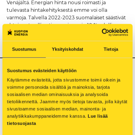
Venäjältä. Energian hinta nousi roimasti ja
tulevasta hintakehityksestä emme voi olla
varmoja. Talvella 2022-2023 suomalaiset säästivät
yhteisvastuullisesti energiaa noin 10 % edelliseen
vuoteen verrattuna. Sähköpula saatiin vältettyä
mm. säästämisellä ja käytön ajoittamisella. Jatkossa
Suomen sähköntuotanto vaikuttaa vakaalta.
Suostumus
Yksityiskohdat
Tietoja
Suostumus evästeiden käyttöön
Mikä on sähkön riittävyys talven 2022-2023
jälkeen?
Käytämme evästeitä, jotta sivustomme toimii oikein ja 
voimme personoida sisältöä ja mainoksia, tarjota 
Mikä on talven 2024-2025 ennuste energian
sosiaalisen median ominaisuuksia ja analysoida 
riittävyydestä?
tietoliikennettä. Jaamme myös tietoja tavasta, jolla käytät 
Mitä on sähköpula?
sivustoamme sosiaalisen median, mainonta- ja 
analytiikkakumppaneidemme kanssa. 
Lue lisää 
Miksi suunnitellut sähkökatkot ovat
tietosuojasta
mahdollisia?