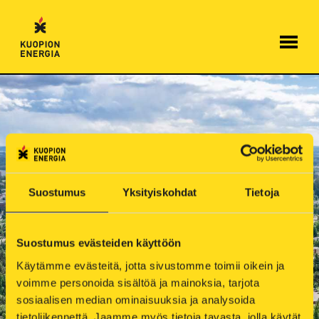
Hyppää
sisältöön
Suostumus
Yksityiskohdat
Tietoja
Suostumus evästeiden käyttöön
Käytämme evästeitä, jotta sivustomme toimii oikein ja 
MEDIA JA MATERIAALIT
voimme personoida sisältöä ja mainoksia, tarjota 
sosiaalisen median ominaisuuksia ja analysoida 
Aidosti kuopiolainen
tietoliikennettä. Jaamme myös tietoja tavasta, jolla käytät 