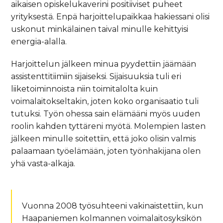
aikaisen opiskelukaverini positiiviset puheet
yrityksestä. Enpä harjoittelupaikkaa hakiessani olisi
uskonut minkälainen taival minulle kehittyisi
energia-alalla.
Harjoittelun jälkeen minua pyydettiin jäämään
assistenttitiimiin sijaiseksi. Sijaisuuksia tuli eri
liiketoiminnoista niin toimitalolta kuin
voimalaitokseltakin, joten koko organisaatio tuli
tutuksi. Työn ohessa sain elämääni myös uuden
roolin kahden tyttäreni myötä. Molempien lasten
jälkeen minulle soitettiin, että joko olisin valmis
palaamaan työelämään, joten työnhakijana olen
yhä vasta-alkaja.
Vuonna 2008 työsuhteeni vakinaistettiin, kun
Haapaniemen kolmannen voimalaitosyksikön