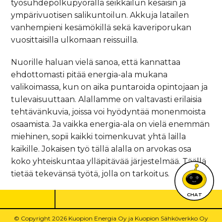
työsuhdepolkupyörällä seikkailun kesäisin ja
ympärivuotisen salikuntoilun. Akkuja latailen
vanhempieni kesämökillä sekä kaveriporukan
vuosittaisilla ulkomaan reissuilla.
Nuorille haluan vielä sanoa, että kannattaa
ehdottomasti pitää energia-ala mukana
valikoimassa, kun on aika puntaroida opintojaan ja
tulevaisuuttaan. Alallamme on valtavasti erilaisia
tehtävänkuvia, joissa voi hyödyntää monenmoista
osaamista. Ja vaikka energia-ala on vielä enemmän
miehinen, sopii kaikki toimenkuvat yhtä lailla
kaikille. Jokaisen työ tällä alalla on arvokas osa
koko yhteiskuntaa ylläpitävää järjestelmää. Täällä
tietää tekevänsä työtä, jolla on tarkoitus.
CHAT
© Copyright 2026 Kuopion Energia Oy ja Kuopion Sähköverkko Oy