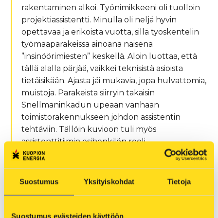
rakentaminen alkoi. Työnimikkeeni oli tuolloin
projektiassistentti. Minulla oli neljä hyvin
opettavaa ja erikoista vuotta, sillä työskentelin
työmaaparakeissa ainoana naisena
”insinöörimiesten” keskellä. Aloin luottaa, että
tällä alalla pärjää, vaikkei teknisistä asioista
tietäisikään. Ajasta jäi mukavia, jopa hulvattomia,
muistoja. Parakeista siirryin takaisin
Snellmaninkadun upeaan vanhaan
toimistorakennukseen johdon assistentin
tehtäviin. Tällöin kuvioon tuli myös
assistenttitiimin esihenkilön rooli.
Suostumus
Yksityiskohdat
Tietoja
Maisemat vaihtuivat Kuopion keskustan
tuntumasta Haapaniemen uudelle toimitalolle
vuonna 2017. Tehtävänkuvani laajeni 2019, kun
Suostumus evästeiden käyttöön