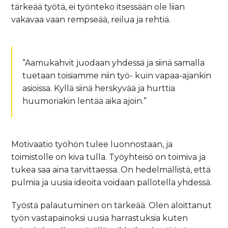
tärkeää työtä, ei työnteko itsessään ole liian
vakavaa vaan rempseää, reilua ja rehtiä.
”Aamukahvit juodaan yhdessä ja siinä samalla
tuetaan toisiamme niin työ- kuin vapaa-ajankin
asioissa. Kyllä siinä herskyvää ja hurttia
huumoriakin lentää aika ajoin.”
Motivaatio työhön tulee luonnostaan, ja
toimistolle on kiva tulla. Työyhteisö on toimiva ja
tukea saa aina tarvittaessa. On hedelmällistä, että
pulmia ja uusia ideoita voidaan pallotella yhdessä.
Työstä palautuminen on tärkeää. Olen aloittanut
työn vastapainoksi uusia harrastuksia kuten