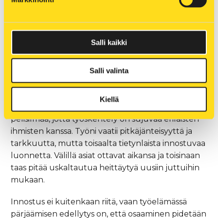
”On äärimmäisen mahtavaa, että on
Salli kaikki
monipuolinen ja samaa määränpäätä kohti
menevä jengi ympärillä.”
Salli valinta
Kiellä
Kun yhteistyö on vahvasti osa arkea, tarvitaan
pelisilmää, jotta työskentely on sujuvaa erilaisten
ihmisten kanssa. Työni vaatii pitkäjänteisyyttä ja
tarkkuutta, mutta toisaalta tietynlaista innostuvaa
luonnetta. Välillä asiat ottavat aikansa ja toisinaan
taas pitää uskaltautua heittäytyä uusiin juttuihin
mukaan.
Innostus ei kuitenkaan riitä, vaan työelämässä
pärjäämisen edellytys on, että osaaminen pidetään