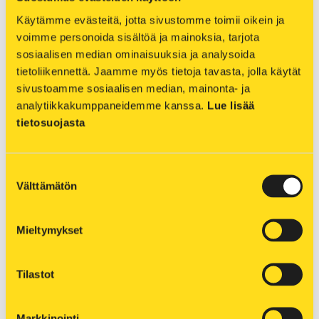
minusta tuli myös viestintäasiantuntija. Lopulta
2023 tehtävä muuttui viestintäpäälliköksi. Jälleen
Käytämme evästeitä, jotta sivustomme toimii oikein ja 
oli uutta sisäistettävää, vaikka tiiviissä yhteistyössä
voimme personoida sisältöä ja mainoksia, tarjota 
sosiaalisen median ominaisuuksia ja analysoida 
olinkin ollut edellisen viestintäpäällikön kanssa.
tietoliikennettä. Jaamme myös tietoja tavasta, jolla käytät 
Yhteistyö kuuluu vahvasti päivittäiseen
sivustoamme sosiaalisen median, mainonta- ja 
tekemiseen, sillä toimin viestintäpäällikön töiden
analytiikkakumppaneidemme kanssa. 
Lue lisää 
ohella edelleen johdon assistenttina ja
tietosuojasta
assistenttitiimin esihenkilönä. Vastuullani on muun
muassa konsernimme ulkoinen ja sisäinen
Suostumuksen
viestintä, yrityksen imago ja brändi sekä kolmen
Välttämätön
valinta
tiimini jäsenen tukeminen. Työtehtäväni
vaihtelevat aina hallituksen sihteerinä toimimisesta
Sähköviesti-lehden toimittamiseen.
Mieltymykset
Viestintätehtävissä teen tiivistä yhteistyötä niin
markkinointi- ja myyntiassistentin kuin myös
Tilastot
johtoryhmän, kaukolämmön
markkinointipäällikön ja henkilöstöpäällikön
kanssa.
Markkinointi