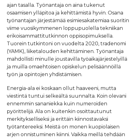
ajan tasalla. Työnantaja on aina tukenut
osaamisen ylläpitoa ja kehittämistä hyvin. Osana
työnantajan järjestämää esimiesakatemiaa suoritin
viime vuosikymmenen loppupuolella tekniikan
erikoisammattitutkinnon oppisopimuksella.
Tuorein tutkintoni on vuodelta 2020, tradenomi
(YAMK), liiketalouden kehittäminen. Työnantaja
mahdollisti minulle joustavilla työaikajärjestelyillä
ja muilla omaehtoisen opiskelun pelisäännöillä
työn ja opintojen yhdistämisen.
Energia-ala ei koskaan ollut haaveeni, mutta
viestintä tuntui selkeältä suunnalta. Koin olevani
ennemmin sananiekka kuin numeroiden
pyörittelijä. Ala on kuitenkin osoittautunut
merkitykselliseksi ja erittäin kiinnostavaksi
työtantereeksi. Meistä on monen kuopiolaisen
arjen onnistuminen kiinni. Vaikka meillä tehdään