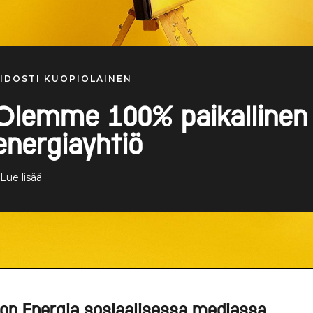
IDOSTI KUOPIOLAINEN
Olemme 100% paikallinen
energiayhtiö
 Lue lisää
on Energia sosiaalisessa mediassa