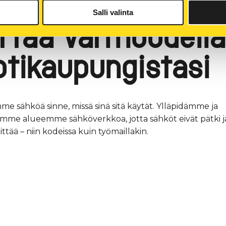
KSET JA TALOYHTIÖT
Salli valinta
irtaa varmuudella
otikaupungistasi
mme sähköä sinne, missä sinä sitä käytät. Ylläpidämme ja
mme alueemme sähköverkkoa, jotta sähköt eivät pätki j
iittää – niin kodeissa kuin työmaillakin.