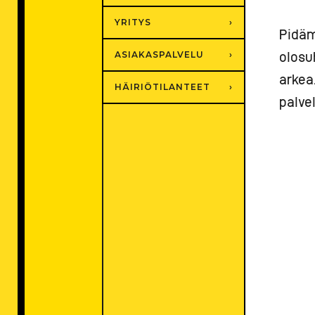
YRITYS
Pidäm
ASIAKASPALVELU
olosu
arkea
HÄIRIÖTILANTEET
palve