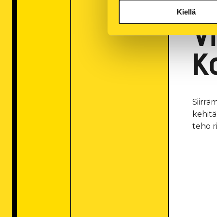
YRITY
Kiellä
V
K
Siirrä
kehitä
teho r