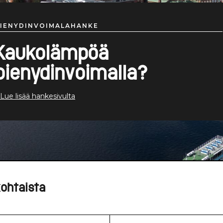
IENYDINVOIMALAHANKE
Kaukolämpöä
pienydinvoimalla?
 Lue lisää hankesivulta
ohtaista