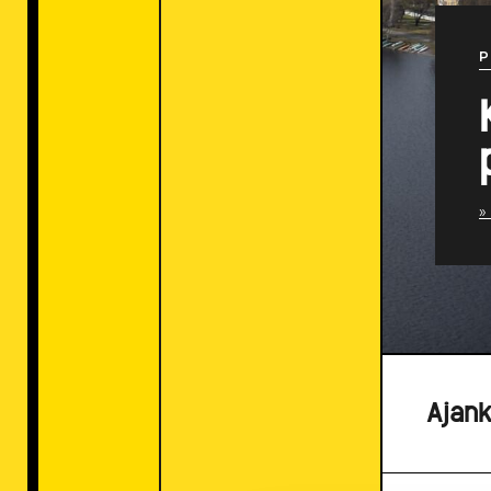
P
»
Ajank