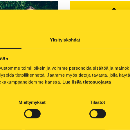
Yksityiskohdat
töön
gi
27.7.2026 Uutiset
ustomme toimii oikein ja voimme personoida sisältöä ja mainoksia
Ympäristö- ja
Sähkösäätiedote: Varaud
ysoida tietoliikennettä. Jaamme myös tietoja tavasta, jolla käyt
uusasiantuntija
myrskyyn
tiikkakumppaneidemme kanssa. 
Lue lisää tietosuojasta
tö- ja vastuullisuusasiantuntijan
Maanantaille ja tiistaille on ennuste
rjessa? Tervetuloa seuraamaan
ukonilmaa, varaudumme mahdollis
työviikkoani.
viankorjauksiin.
Mieltymykset
Tilastot
» Lue lisää