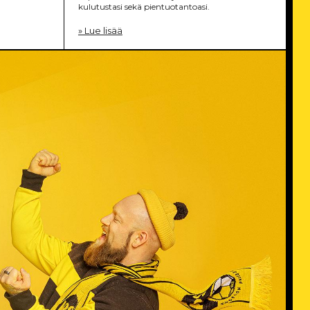
kulutustasi sekä pientuotantoasi.
» Lue lisää