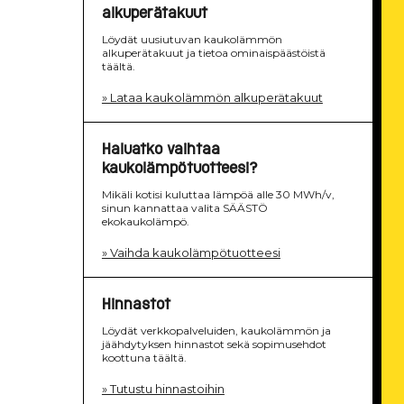
alkuperätakuut
Löydät uusiutuvan kaukolämmön
alkuperätakuut ja tietoa ominaispäästöistä
täältä.
» Lataa kaukolämmön alkuperätakuut
Haluatko vaihtaa
kaukolämpötuotteesi?
Mikäli kotisi kuluttaa lämpöä alle 30 MWh/v,
sinun kannattaa valita SÄÄSTÖ
ekokaukolämpö.
» Vaihda kaukolämpötuotteesi
Hinnastot
Löydät verkkopalveluiden, kaukolämmön ja
jäähdytyksen hinnastot sekä sopimusehdot
koottuna täältä.
» Tutustu hinnastoihin