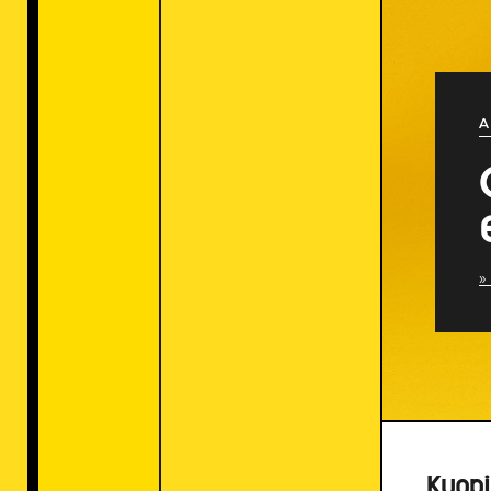
A
»
Kuopi