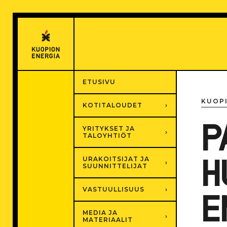
Hyppää
sisältöön
ETUSIVU
KUOP
KOTITALOUDET
P
YRITYKSET JA
TALOYHTIÖT
URAKOITSIJAT JA
H
SUUNNITTELIJAT
VASTUULLISUUS
E
MEDIA JA
MATERIAALIT