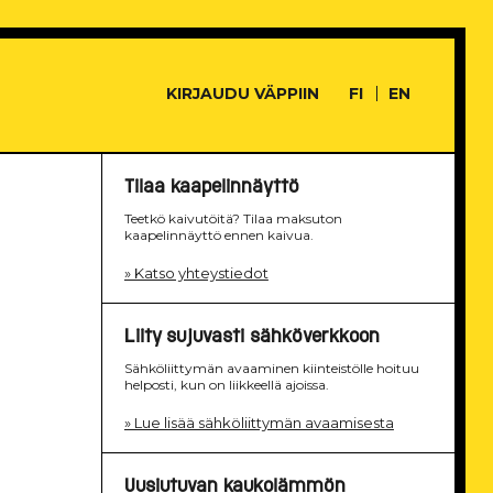
KIRJAUDU VÄPPIIN
FI
EN
Tilaa kaapelinnäyttö
Teetkö kaivutöitä? Tilaa maksuton
kaapelinnäyttö ennen kaivua.
» Katso yhteystiedot
Liity sujuvasti sähköverkkoon
Sähköliittymän avaaminen kiinteistölle hoituu
helposti, kun on liikkeellä ajoissa.
» Lue lisää sähköliittymän avaamisesta
Uusiutuvan kaukolämmön