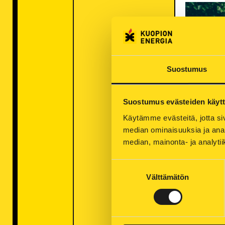
Suostumus
Suostumus evästeiden käyt
22.6.2026 Blo
Käytämme evästeitä, jotta siv
My Week: 
median ominaisuuksia ja anal
vastuullis
median, mainonta- ja analy
Miltä ympäris
työ näyttää a
Suostumuksen
alkukesäistä 
Välttämätön
valinta
» Lue lisää