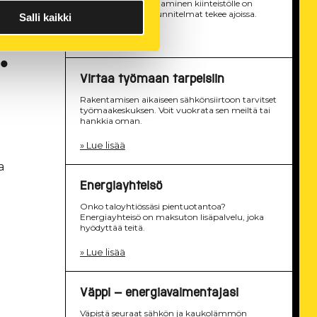
Sähköliittymän avaaminen kiinteistölle on
vaivatonta, kun suunnitelmat tekee ajoissa.
Salli kaikki
» Lue lisää
.
Virtaa työmaan tarpeisiin
Rakentamisen aikaiseen sähkönsiirtoon tarvitset
työmaakeskuksen. Voit vuokrata sen meiltä tai
hankkia oman.
» Lue lisää
a
Energiayhteisö
Onko taloyhtiössäsi pientuotantoa?
Energiayhteisö on maksuton lisäpalvelu, joka
hyödyttää teitä.
» Lue lisää
Väppi - energiavalmentajasi
Väpistä seuraat sähkön­ ja kaukolämmön