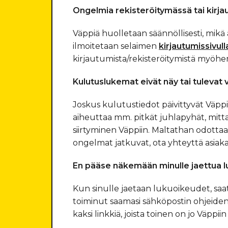
Ongelmia rekisteröitymässä tai kirj
Väppiä huolletaan säännöllisesti, mikä 
ilmoitetaan selaimen
kirjautumissivull
kirjautumista/rekisteröitymistä myöh
Kulutuslukemat eivät näy tai tulevat v
Joskus kulutustiedot päivittyvät Väppii
aiheuttaa mm. pitkät juhlapyhät, mit
siirtyminen Väppiin. Maltathan odottaa
ongelmat jatkuvat, ota yhteyttä asia
En pääse näkemään minulle jaettua l
Kun sinulle jaetaan lukuoikeudet, saat 
toiminut saamasi sähköpostin ohjeide
kaksi linkkiä, joista toinen on jo Väppiin