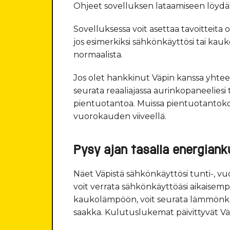
Ohjeet sovelluksen lataamiseen löydä
Sovelluksessa voit asettaa tavoitteita 
jos esimerkiksi sähkönkäyttösi tai ka
normaalista.
Jos olet hankkinut Väpin kanssa yhtee
seurata reaaliajassa aurinkopaneeliesi
pientuotantoa. Muissa pientuotantoko
vuorokauden viiveellä.
Pysy ajan tasalla energiank
Näet Väpistä sähkönkäyttösi tunti-, vuor
voit verrata sähkönkäyttöäsi aikaisempii
kaukolämpöön, voit seurata lämmönkäyt
saakka. Kulutuslukemat päivittyvät Vä