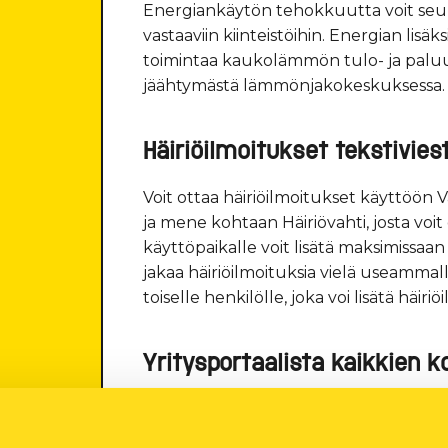
Energiankäytön tehokkuutta voit seura
vastaaviin kiinteistöihin. Energian lis
toimintaa kaukolämmön tulo- ja pal
jäähtymästä lämmönjakokeskuksessa.
Häiriöilmoitukset tekstiviest
Voit ottaa häiriöilmoitukset käyttöön 
ja mene kohtaan Häiriövahti, josta voit
käyttöpaikalle voit lisätä maksimissaan
jakaa häiriöilmoituksia vielä useammal
toiselle henkilölle, joka voi lisätä häiri
Yritysportaalista kaikkien k
Yrityskäyttöliittymästä näet kaikkien h
verkkopalveluihin ja kaukolämpöön se