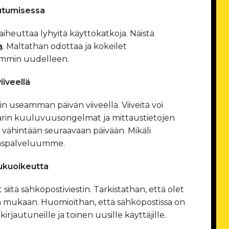
autumisessa
aiheuttaa lyhyitä käyttökatkoja. Näistä
a
. Maltathan odottaa ja kokeilet
emmin uudelleen.
iiveellä
n useamman päivän viiveellä. Viiveitä voi
tarin kuuluvuusongelmat ja mittaustietojen
 vähintään seuraavaan päivään. Mikäli
kaspalveluumme.
ukuoikeutta
siitä sähköpostiviestin. Tarkistathan, että olet
n mukaan. Huomioithan, että sähköpostissa on
 kirjautuneille ja toinen uusille käyttäjille.