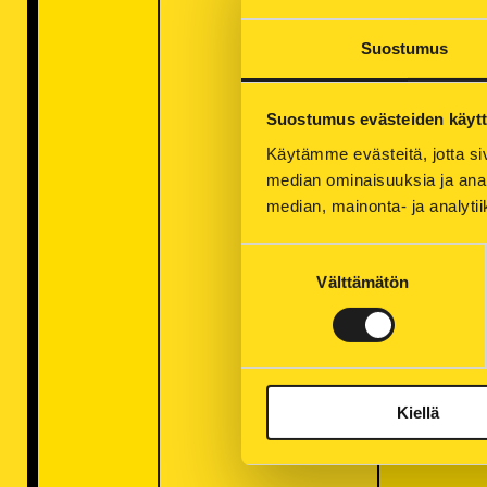
Suostumus
Suostumus evästeiden käyt
Käytämme evästeitä, jotta siv
median ominaisuuksia ja anal
median, mainonta- ja analy
Suostumuksen
Välttämätön
valinta
Kiellä