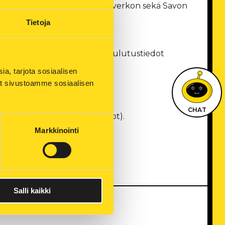
pion Energian, Kuopion Sähköverkon sekä Savon
ttyvät tiedot.
Tietoja
n ja lämmön käyttöpaikkojen kulutustiedot
, tarjota sosiaalisen 
it) seurannan.
ät sivustoamme sosiaalisen 
yttäjälle kuin tarvitset.
CHAT
ittarinumero ja kulutustiedot).
Markkinointi
selaimessa.
Salli kaikki