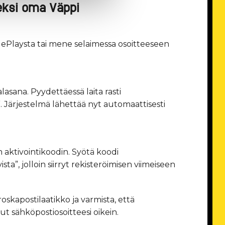
seksi oma Väppi
lePlaysta tai mene selaimessa osoitteeseen
lasana. Pyydettäessä laita rasti
”. Järjestelmä lähettää nyt automaattisesti
 aktivointikoodin. Syötä koodi
ta”, jolloin siirryt rekisteröimisen viimeiseen
 roskapostilaatikko ja varmista, että
ut sähköpostiosoitteesi oikein.