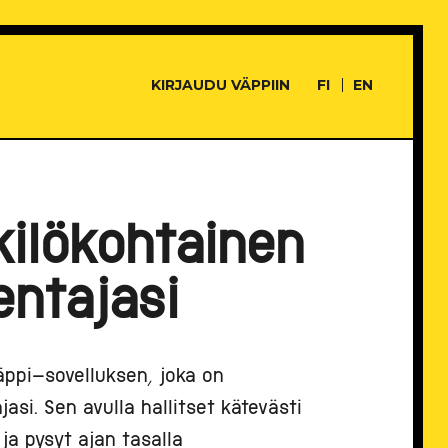
KIRJAUDU VÄPPIIN
FI
EN
ilökohtainen
entajasi
ppi-sovelluksen, joka on
si. Sen avulla hallitset kätevästi
ja pysyt ajan tasalla