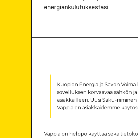
energiankulutuksestasi.
Kuopion Energia ja Savon Voima k
sovelluksen korvaavaa sähkön j
asiakkailleen. Uusi Saku-niminen
Väppiä on asiakkaidemme käytöss
Väppiä on helppo käyttää sekä tietok