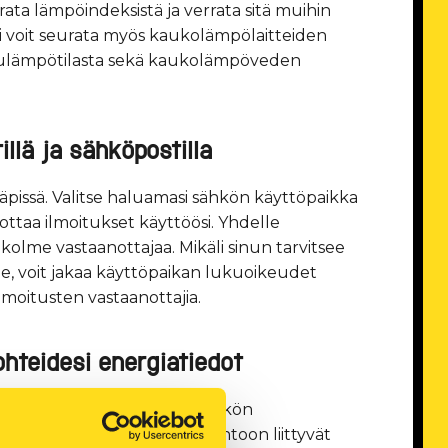
ta lämpöindeksistä ja verrata sitä muihin
äksi voit seurata myös kaukolämpölaitteiden
uulämpötilasta sekä kaukolämpöveden
illä ja sähköpostilla
Väpissä. Valitse haluamasi sähkön käyttöpaikka
 ottaa ilmoitukset käyttöösi. Yhdelle
 kolme vastaanottajaa. Mikäli sinun tarvitsee
le, voit jakaa käyttöpaikan lukuoikeudet
öilmoitusten vastaanottajia.
ohteidesi energiatiedot
allinnoimiesi kiinteistöjen sähkön
kä mahdolliseen pientuotantoon liittyvät