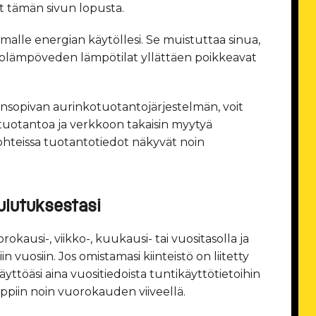
t tämän sivun lopusta.
omalle energian käytöllesi. Se muistuttaa sinua,
ukolämpöveden lämpötilat yllättäen poikkeavat
nsopivan aurinkotuotantojärjestelmän, voit
 tuotantoa ja verkkoon takaisin myytyä
hteissa tuotantotiedot näkyvät noin
ulutuksestasi
okausi-, viikko-, kuukausi- tai vuositasolla ja
n vuosiin. Jos omistamasi kiinteistö on liitetty
töäsi aina vuositiedoista tuntikäyttötietoihin
ppiin noin vuorokauden viiveellä.