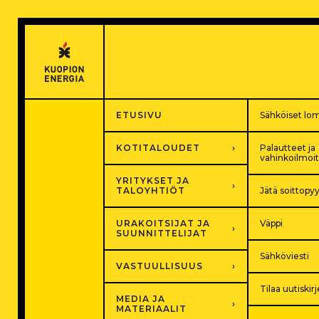
Hyppää
sisältöön
ETUSIVU
Sähköiset lo
KOTITALOUDET
Palautteet ja
vahinkoilmoi
YRITYKSET JA
TALOYHTIÖT
Jätä soittopy
URAKOITSIJAT JA
Väppi
SUUNNITTELIJAT
Sähköviesti
VASTUULLISUUS
Tilaa uutiskirj
MEDIA JA
MATERIAALIT