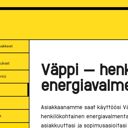
makkeet
tukset
Väppi – henk
yntö
energiavalm
Asiakkaanamme saat käyttöösi Vä
e
henkilökohtainen energiavalmentaja
asiakkuuttasi ja sopimusasioitasi 