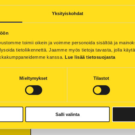
tiedot. Näet samasta palvelusta Kuo
Voiman kanssa tehtyihin sopimuksiin lii
Yksityiskohdat
Yritysportaalin käyttäjänä saat:
1. Kaikkien vastuullasi olevien sähkö
töön
kerralla.
ustomme toimii oikein ja voimme personoida sisältöä ja mainoksia
2. Pientuotannon (esim. aurinkopaneel
ysoida tietoliikennettä. Jaamme myös tietoja tavasta, jolla käyt
3. Helppokäyttöisen raportoinnin
tiikkakumppaneidemme kanssa. 
Lue lisää tietosuojasta
4. Jaettua lukuoikeudet niin monelle kä
5. Kaukolämpömittarin vaihtotiedot (m
Mieltymykset
Tilastot
Yritysliittymä toimii tällä hetkellä vain 
Salli valinta