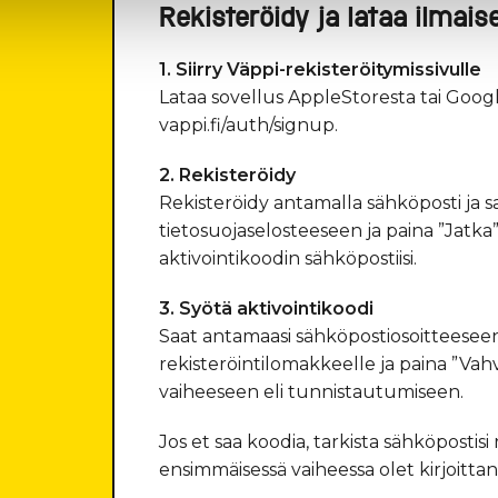
Rekisteröidy ja lataa ilmai
1. Siirry Väppi-rekisteröitymissivulle
Lataa sovellus AppleStoresta tai Goog
vappi.fi/auth/signup.
2. Rekisteröidy
Rekisteröidy antamalla sähköposti ja sa
tietosuojaselosteeseen ja paina ”Jatka
aktivointikoodin sähköpostiisi.
3. Syötä aktivointikoodi
Saat antamaasi sähköpostiosoitteeseen
rekisteröintilomakkeelle ja paina ”Vahvis
vaiheeseen eli tunnistautumiseen.
Jos et saa koodia, tarkista sähköpostisi
ensimmäisessä vaiheessa olet kirjoittan