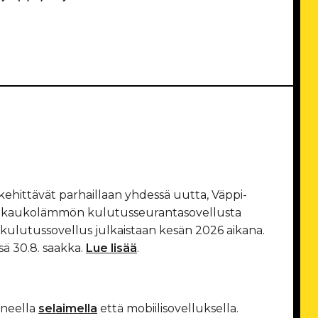
ehittävät parhaillaan yhdessä uutta, Väppi-
a kaukolämmön kulutusseurantasovellusta
 kulutussovellus julkaistaan kesän 2026 aikana.
ä 30.8. saakka.
Lue lisää
.
oneella
selaimella
että mobiilisovelluksella.