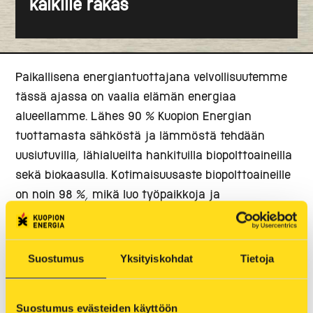
kaikille rakas
Paikallisena energiantuottajana velvollisuutemme
tässä ajassa on vaalia elämän energiaa
alueellamme. Lähes 90 % Kuopion Energian
tuottamasta sähköstä ja lämmöstä tehdään
uusiutuvilla, lähialueilta hankituilla biopolttoaineilla
sekä biokaasulla. Kotimaisuusaste biopolttoaineille
on noin 98 %, mikä luo työpaikkoja ja
kokonaisvaltaista hyvinvointia Suomeen. Turvetta
käytettiin vuonna 2025 noin 11 % ja kevään 2026
jälkeen turvetta hyödynnetään ainoastaan
Suostumus
Yksityiskohdat
Tietoja
varapolttoaineena. Kevyellä polttoöljyllä toimivat
varalämpökeskuksemme turvaavat tarvittaessa
Suostumus evästeiden käyttöön
kuopiolaisten lämmön häiriötilanteissa ja kovilla