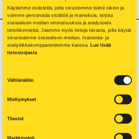
Käytämme evästeitä, jotta sivustomme toimii oikein ja 
pakkasilla.
voimme personoida sisältöä ja mainoksia, tarjota 
sosiaalisen median ominaisuuksia ja analysoida 
tietoliikennettä. Jaamme myös tietoja tavasta, jolla käytät 
Puun ja turpeen synergia
sivustoamme sosiaalisen median, mainonta- ja 
analytiikkakumppaneidemme kanssa. 
Lue lisää 
Olemme vähentäneet turpeen polttoa
tietosuojasta
kymmenessä vuodessa kolmannekseen ja kevään
2026 jälkeen turpeen suunnitelmallinen poltto
loppuu. Turve jää turvaamaan toimitusvarmuutta
Suostumuksen
varapolttoaineena. Vuonna 2024 tehty
Välttämätön
valinta
Haapaniemi 2 -voimalaitosyksikön kattilan
laajennus mahdollistaa 100-prosenttisen
Mieltymykset
biopolttoaineiden polttamisen luotettavasti
ympäri vuoden.
Tilastot
Ennen laajennusta turve on ollut oleellinen osa
huoltovarmuuden kannalta, sillä sen
Markkinointi