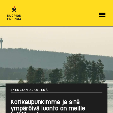
Hyppää
sisältöön
ENERGIAN ALKUPERÄ
Kotikaupunkimme ja sitä
ympäröivä luonto on meille