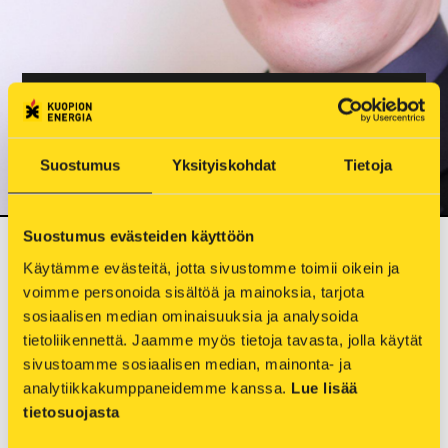
TYÖNTEKIJÄTARINA
Samuli Räisänen, käyttöpäällikkö
Suostumus
Yksityiskohdat
Tietoja
Suostumus evästeiden käyttöön
Valmistuin Lappeenrannan teknillisestä
Käytämme evästeitä, jotta sivustomme toimii oikein ja 
korkeakoulusta vuonna 2007. Pian valmistumiseni
voimme personoida sisältöä ja mainoksia, tarjota 
jälkeen huomasin Kuopion Energian etsivän
sosiaalisen median ominaisuuksia ja analysoida 
käyttötalousinsinööriä ja kunnossapitopäällikköä.
tietoliikennettä. Jaamme myös tietoja tavasta, jolla käytät 
Laitoin varmuuden vuoksi molempiin tehtäviin
sivustoamme sosiaalisen median, mainonta- ja 
analytiikkakumppaneidemme kanssa. 
Lue lisää 
paperit sisään. Hämmästys oli suuri, kun parin
tietosuojasta
viikon päästä minulle soitettiin ja sovittiin jo
haastatteluaikaa.