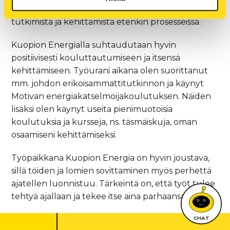
varsin mielenkiintoinen, koko ajan on jotain
tutkimista ja kehittämistä etenkin prosesseissa.
Kuopion Energialla suhtaudutaan hyvin
positiivisesti kouluttautumiseen ja itsensä
kehittämiseen. Työurani aikana olen suorittanut
mm. johdon erikoisammattitutkinnon ja käynyt
Motivan energiakatselmoijakoulutuksen. Näiden
lisäksi olen käynyt useita pienimuotoisia
koulutuksia ja kursseja, ns. täsmäiskuja, oman
osaamiseni kehittämiseksi.
Työpaikkana Kuopion Energia on hyvin joustava,
sillä töiden ja lomien sovittaminen myös perhettä
ajatellen luonnistuu. Tärkeintä on, että työt tulee
tehtyä ajallaan ja tekee itse aina parhaansa.
CHAT