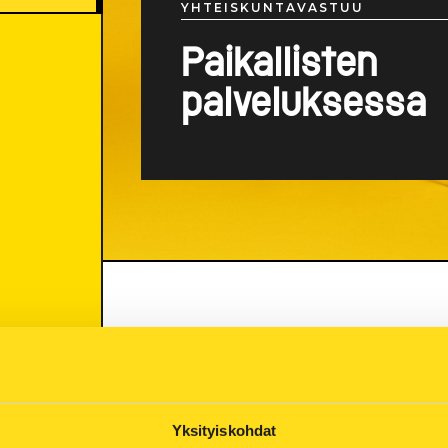
YHTEISKUNTAVASTUU
Paikallisten
palveluksessa
Kuopion Energia on vastuullinen p
yhteistyökumppani ja alueellinen
yhtiönä paikallisuus on meille tä
Yksityiskohdat