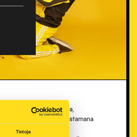
alveluntarjoaja, työnantaja,
 vaikuttaja. Kaupungin omistamana
rkeä arvo. Olemme ylpeitä
Tietoja