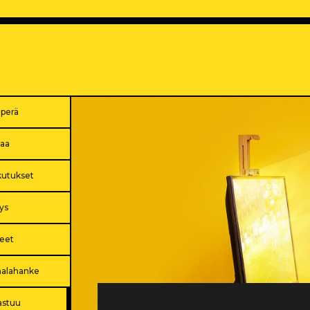
uperä
iaa
kutukset
ys
eet
malahanke
astuu