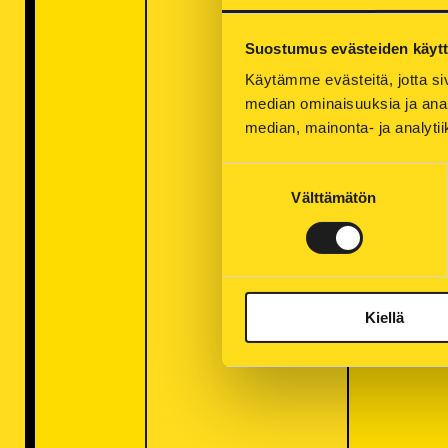
Suostumus evästeiden käyt
Käytämme evästeitä, jotta siv
median ominaisuuksia ja anal
median, mainonta- ja analy
Suostumuksen
Välttämätön
valinta
Kiellä