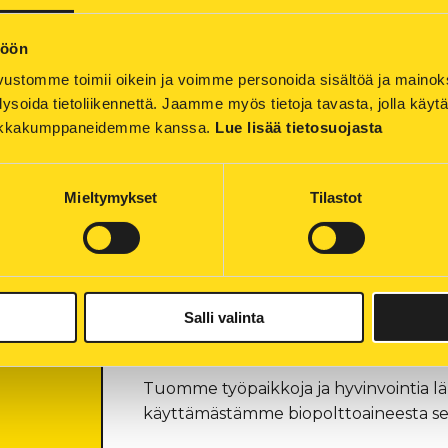
varmistaessamme osaltamme toimi
töön
ustomme toimii oikein ja voimme personoida sisältöä ja mainoksia
ysoida tietoliikennettä. Jaamme myös tietoja tavasta, jolla käyt
tiikkakumppaneidemme kanssa. 
Lue lisää tietosuojasta
Yhteisöllistä energiaa
Mieltymykset
Tilastot
Paikallisuus korostuu toiminnassamm
vaikutuksena. Sen lisäksi, että yhtiömm
ammattilaista, ohjaa kaupunki yhtiös
palveluiden ylläpitoon sekä työntekijö
Salli valinta
työllistämiskuluihin.
Tuomme työpaikkoja ja hyvinvointia 
käyttämästämme biopolttoaineesta sekä 