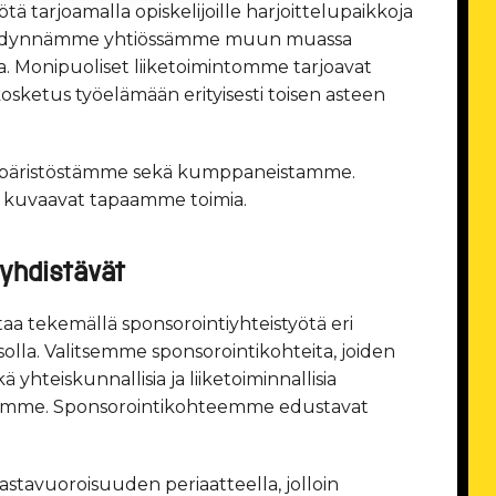
ä tarjoamalla opiskelijoille harjoittelupaikkoja
 hyödynnämme yhtiössämme muun muassa
. Monipuoliset liiketoimintomme tarjoavat
ikosketus työelämään erityisesti toisen asteen
päristöstämme sekä kumppaneistamme.
kuvaavat tapaamme toimia.
 yhdistävät
a tekemällä sponsorointiyhteistyötä eri
solla. Valitsemme sponsorointikohteita, joiden
 yhteiskunnallisia ja liiketoiminnallisia
ssamme. Sponsorointikohteemme edustavat
stavuoroisuuden periaatteella, jolloin