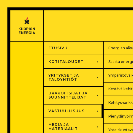
Hyppää
sisältöön
ETUSIVU
Energian alk
KOTITALOUDET
Säästä energ
YRITYKSET JA
Ympäristövai
TALOYHTIÖT
Kestävä kehit
URAKOITSIJAT JA
SUUNNITTELIJAT
Kehityshankk
VASTUULLISUUS
Pienydinvoi
MEDIA JA
MATERIAALIT
Yhteiskuntav