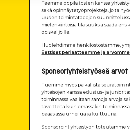
Teemme oppilaitosten kanssa yhteistyöt
sekä opinnäytetyöprojekteja, joita
uusien toimintatapojen suunnittelussa
mielenkiintoisia tilaisuuksia saada ens
opiskelijoille.
Huolehdimme henkilöstöstämme, ym
Eettiset periaatteemme ja arvomme
Sponsoriyhteistyössä arvot
Tuemme myös paikallista seuratoiminta
yhteisöjen kanssa edustus- ja juniorita
toiminnassa vaalitaan samoja arvoja sekä
tavoitteita kuin omassakin toiminna
pääasiassa urheilua ja kulttuuria.
Sponsorointiyhteistyön toteutamme va