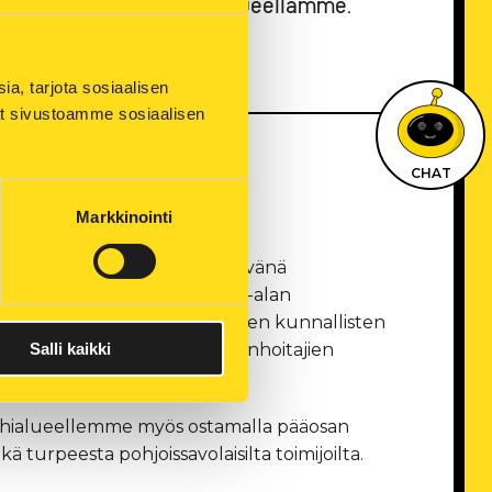
van infran ylläpidon alueellamme.
, tarjota sosiaalisen 
ät sivustoamme sosiaalisen 
CHAT
Markkinointi
e myös aluettamme työllistävänä
e työllistää noin 130 energia-alan
tämme saatavia tuottoja muiden kunnallisten
iden kuten esimerkiksi sairaanhoitajien
Salli kaikki
lähialueellemme myös ostamalla pääosan
turpeesta pohjoissavolaisilta toimijoilta.