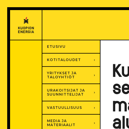
Hyppää
sisältöön
ETUSIVU
KOTITALOUDET
Ku
YRITYKSET JA
TALOYHTIÖT
se
URAKOITSIJAT JA
SUUNNITTELIJAT
ma
VASTUULLISUUS
al
MEDIA JA
MATERIAALIT