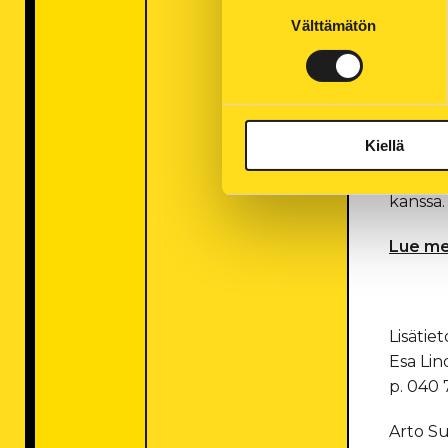
Suostumuksen
energia
Välttämätön
valinta
ja siih
Yhti
ener
ener
Kiellä
Selvity
kanssa.
Lue me
Lisätiet
Esa Lin
p. 040 
Arto Su