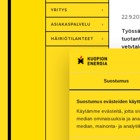
YRITYS
22.9.20
ASIAKASPALVELU
Työssä
tuotant
HÄIRIÖTILANTEET
vetyta
Vaikka 
Energia
alueen 
Suostumus
energi
On t
Suostumus evästeiden käyt
mahd
Käytämme evästeitä, jotta siv
toim
median ominaisuuksia ja anal
median, mainonta- ja analy
Päästöt
on kui