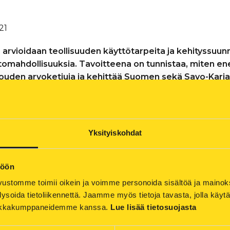
21
 arvioidaan teollisuuden käyttötarpeita ja kehityssuun
omahdollisuuksia. Tavoitteena on tunnistaa, miten ene
louden arvoketjuja ja kehittää Suomen sekä Savo-Karj
päästöttömän vedyn laaja-alainen hyödyntäminen ja tekn
 ja Savon Voima haluavat selvittää tulevaisuuden käyttöt
teollisten toimijoiden tarpeiden tunnistamiseen ja olem
Yksityiskohdat
ayhtiöiden näkökulmasta.
ärkeää kartoittaa alueemme tarpeita ja mahdollisuuksia 
töön
ollisella tavalla hyödyntämään vetytalouden avautuvia
ustomme toimii oikein ja voimme personoida sisältöä ja mainoksia
itusjohtaja
Esa Lindholm
.
ysoida tietoliikennettä. Jaamme myös tietoja tavasta, jolla käyt
tiikkakumppaneidemme kanssa. 
Lue lisää tietosuojasta
tömän vedyn hyödyntäminen on globaalistikin vielä varha
tenkin nopeaa, mikä tekee vedystä potentiaalisen ja k