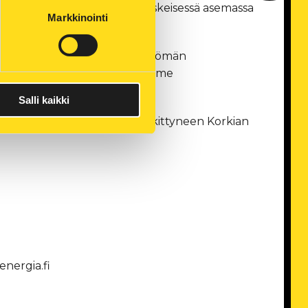
ohjelmissa vetytalous on keskeisessä asemassa
Markkinointi
mme tehdä kaikkemme päästöttömän
ety voi olla tärkeä osa alueemme
usjohtaja
Arto Sutinen
.
Salli kaikki
hityksen liiketoimintaan keskittyneen Korkian
nergia.fi