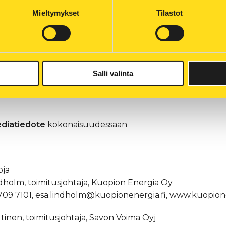
ratkaisun. Suomen Kestävän kasvun ja EU Green Dealin 
Mieltymykset
Tilastot
en kohdistuu isoja odotuksia.
önä ja keskeisenä yhteiskunnallisena toimijana halua
giajärjestelmän ja teollisuuden rakentamiseksi. Vihreä v
giataloutta tulevaisuudessa, sanoo Savon Voiman toimit
Salli valinta
styö tehdään syksyn 2021 aikana yhteistyössä kestävän ke
diatiedote
kokonaisuudessaan
oja
dholm, toimitusjohtaja, Kuopion Energia Oy
709 7101, esa.lindholm@kuopionenergia.fi, www.kuopione
tinen, toimitusjohtaja, Savon Voima Oyj