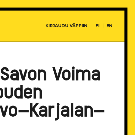
KIRJAUDU VÄPPIIN
FI
EN
 Savon Voima
louden
avo-Karjalan-