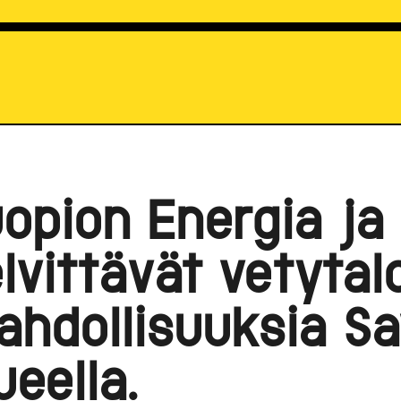
opion Energia ja
lvittävät vetyta
hdollisuuksia S
ueella.