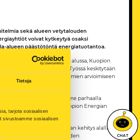
nitelmia sekä alueen vetytalouden
rgiayhtiöt voivat kytkeytyä osaksi
ala-alueen päästötöntä energiatuotantoa.
ologinen kehitys ovat vasta alussa, Kuopion
arpeita ja mahdollisuuksia. Työssä keskitytään
assa olevien kehityssuunnitelmien arvioimiseen
Tietoja
hyvissä ajoin, jotta kykenemme parhaalla
 mahdollisuuksia, kertoo Kuopion Energian
, tarjota sosiaalisen 
ät sivustoamme sosiaalisen 
isessa vaiheessa. Teknologian kehitys alalla
ustannustehokkaan tulevaisuuden
CHAT