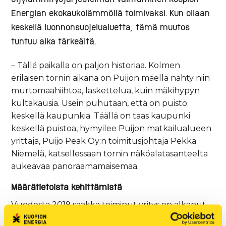
Energian ekokaukolämmöllä toimivaksi. Kun ollaan
keskellä luonnonsuojelualuetta, tämä muutos
tuntuu aika tärkeältä.
– Tällä paikalla on paljon historiaa. Kolmen
erilaisen tornin aikana on Puijon mäellä nähty niin
murtomaahiihtoa, laskettelua, kuin mäkihypyn
kultakausia. Usein puhutaan, että on puisto
keskellä kaupunkia. Täällä on taas kaupunki
keskellä puistoa, hymyilee Puijon matkailualueen
yrittäjä, Puijo Peak Oy:n toimitusjohtaja Pekka
Niemelä, katsellessaan tornin näköalatasanteelta
aukeavaa panoraamamaisemaa.
Määrätietoista kehittämistä
Vuodesta 2019 saakka toiminut yritys on alkanut
kehittää Puijon mäen matkailu- ja