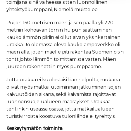
toimijana siinä vaiheessa sitten luonnollinen
yhteistyökumppani, Niemelä muistelee.
Puijon 150-metrisen mäen ja sen päällä yli 220
metriin kohoavan tornin huipun saattaminen
kaukolämmön piiriin ei ollut aivan yksinkertainen
urakka. Jo olemassa oleva kaukolämpöverkko oli
mäen alla, joten mäelle piti rakentaa Suomen pisin
tonttijohto lämmön toimittamista varten. Mäen
juureen rakennettiin myös pumppaamo.
Jotta urakka ei kuulostaisi liian helpolta, mukana
olivat myös matkailutoiminnan jatkuminen isojen
kaivuutöiden aikana, sekä kaivamista rajoittavat
luonnonsuojelualueen määräykset. Urakkaa
tehtiinkin useassa osassa, jotta matkailualueen
turistivirroista koostuva tulonlähde ei tyrehtyisi.
Keskeytymätön toiminta