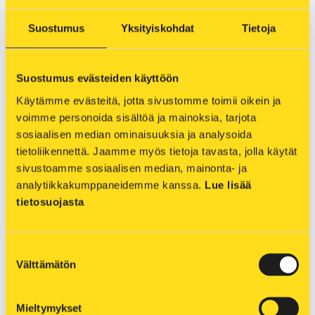
palvelutarjontaa määrätietoisesti, mutta
luontoarvoja kunnioittaen. Yksi tärkeimmistä
Suostumus
Yksityiskohdat
Tietoja
asioista on ollut saada kuopiolaiset kiinnostumaan
taas Puijon laesta. Muualta tulevat turistit ovat
tietenkin tärkeitä, mutta jotta paikka saadaan
Suostumus evästeiden käyttöön
kunnolla pyörimään ja palvelut pidettyä yllä,
Käytämme evästeitä, jotta sivustomme toimii oikein ja 
siihen tarvitaan kuopiolaisia kävijöitä.
voimme personoida sisältöä ja mainoksia, tarjota 
sosiaalisen median ominaisuuksia ja analysoida 
– Vetovoimaisimpia juttuja meillä on ollut nämä
tietoliikennettä. Jaamme myös tietoja tavasta, jolla käytät 
teemoitetut luontopolut, halloween- ja
sivustoamme sosiaalisen median, mainonta- ja 
joulupolku. Pelkästään näiden aikana meillä on
analytiikkakumppaneidemme kanssa. 
Lue lisää 
tänä talvena ollut kävijöitä lähes 70 000, ja siitä iso
tietosuojasta
osa on kuopiolaisia. Kuopiolaiset ovat taas
löytäneet Puijon, ja se on aivan huippujuttu,
Niemelä kiittelee.
Suostumuksen
Välttämätön
valinta
Tärkeä asia matkailun kehittämisen ohella on
Mieltymykset