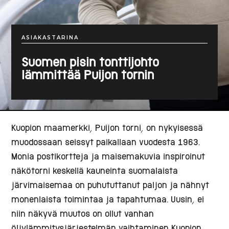
ASIAKASTARINA
Suomen pisin tonttijohto
lämmittää Puijon tornin
Kuopion maamerkki, Puijon torni, on nykyisessä
muodossaan seissyt paikallaan vuodesta 1963.
Monia postikortteja ja maisemakuvia inspiroinut
näkötorni keskellä kauneinta suomalaista
järvimaisemaa on puhututtanut paljon ja nähnyt
monenlaista toimintaa ja tapahtumaa. Uusin, ei
niin näkyvä muutos on ollut vanhan
öljylämmitysjärjestelmän vaihtaminen Kuopion