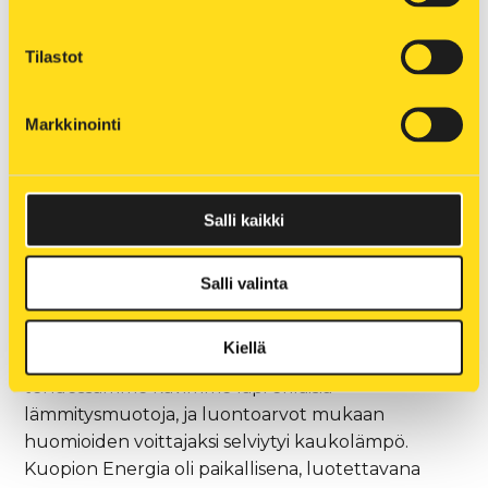
ollut Puijon tornin ja Puijon majan vanhan
öljylämmitysjärjestelmän päivittäminen
Tilastot
ympäristöystävällisempään muotoon. Puijo
Peak Oy:n kestävän kehityksen arvot olivat
Markkinointi
synergiassa Kuopion kaupungin
ympäristötavoitteiden kanssa, ja yhdessä
kaupunki ja yritys saivat luotua sopimuksen,
jonka avulla projektiin päästiin lähtemään.
Salli kaikki
Salli valinta
Kolmen tahon yhteisprojekti
– Kuopion kaupungin tilapalveluiden, eli meidän
Kiellä
vuokranantajamme kanssa selvitystyötä
tehdessämme kävimme läpi erilaisia
lämmitysmuotoja, ja luontoarvot mukaan
huomioiden voittajaksi selviytyi kaukolämpö.
Kuopion Energia oli paikallisena, luotettavana