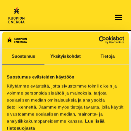
Hyppää
sisältöön
Kaukolämpötyömaa Minna
Canthin kadulla
Suostumus
Yksityiskohdat
Tietoja
14.6.2021
Suostumus evästeiden käyttöön
Kaukolämpötyömaa haittaa liikennettä Minna
Canthin kadulla Hallikadun ja Puijonkadun
Käytämme evästeitä, jotta sivustomme toimii oikein ja 
välisellä osuudella 15.6.2021 alkaen. Työ valmistuu
voimme personoida sisältöä ja mainoksia, tarjota 
sosiaalisen median ominaisuuksia ja analysoida 
heinäkuussa.
tietoliikennettä. Jaamme myös tietoja tavasta, jolla käytät 
Kaivu- ja peittotöiden aikana ajaminen
sivustoamme sosiaalisen median, mainonta- ja 
Puijonkadulta Minna Canthin kadulle työmaa-
analytiikkakumppaneidemme kanssa. 
Lue lisää 
alueen suuntaan on kielletty
tietosuojasta