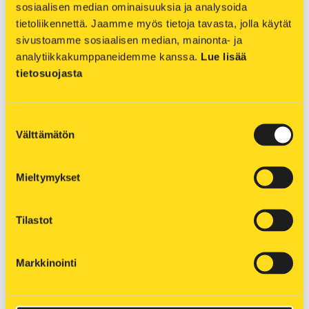
Haketuksesta vastaa Kuopion Energialle
sosiaalisen median ominaisuuksia ja analysoida 
tietoliikennettä. Jaamme myös tietoja tavasta, jolla käytät 
puupolttoainetta toimittava urakoitsija
sivustoamme sosiaalisen median, mainonta- ja 
Energiapalvelu Väisänen.
analytiikkakumppaneidemme kanssa. 
Lue lisää 
Pahoittelemme haketuksesta mahdollisesti
tietosuojasta
aiheutuvaa meluhaittaa.
Suostumuksen
Lisätietoja:
Välttämätön
valinta
Matti Voutilainen
040 709 7333
matti.voutilainen@kuopionenergia.fi
Mieltymykset
Tilastot
Markkinointi