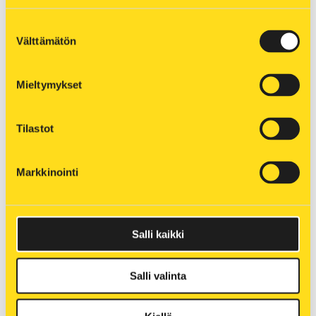
Suunnitelmassa kerromme sähköverkkomme
Suostumuksen
nykytilasta, tulevaisuuden ennusteista sekä
Välttämätön
valinta
toimenpiteistä, joiden avulla varmistamme sähkön
mahdollisimman häiriöttömän jakelun.
Mieltymykset
Voit kommentoida kehittämissuunnitelmaa 10.6.
asti
täällä
.
Tilastot
Lue
täältä
lisää, miksi sähköverkkoa kehitetään.
Markkinointi
Salli kaikki
« Takaisin etusivulle
Salli valinta
« Muut ajankohtaiset uutiset
CHAT