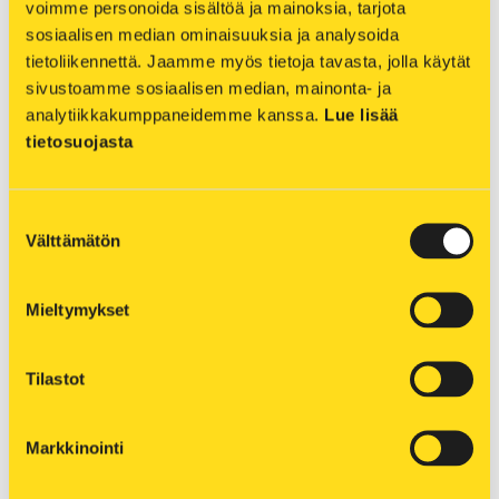
voimme personoida sisältöä ja mainoksia, tarjota 
saadaan kattava käsitys kaukolämpöverkon
sosiaalisen median ominaisuuksia ja analysoida 
tämänhetkisestä kunnosta.
tietoliikennettä. Jaamme myös tietoja tavasta, jolla käytät 
sivustoamme sosiaalisen median, mainonta- ja 
Kaukolämpöverkon kuvauslennot tehdään
analytiikkakumppaneidemme kanssa. 
Lue lisää 
auringonlaskun jälkeen, jolloin maanpinta on
tietosuojasta
tasalämpöinen ja liikennettä kaduilla on vähän.
Helikopterin lentokorkeus on kuvausten aikana
vähintään 300 metriä. Lämpökamerakuvien ja
Suostumuksen
Välttämätön
tietokoneanalyysien avulla tutkitaan maanpinnan
valinta
lämpötilaeroja mahdollisten kaukolämpöverkon
vauriokohtien paikantamiseksi. Tulosten ja
Mieltymykset
ennakoivan kunnossapidon avulla varmistetaan
Kuopion Energian kaukolämpöasiakkaiden
Tilastot
häiriötön lämmönsaanti.
Pahoittelemme helikopterilentojen mahdollisesti
Markkinointi
aiheuttamaa ajoittaista meluhaittaa.