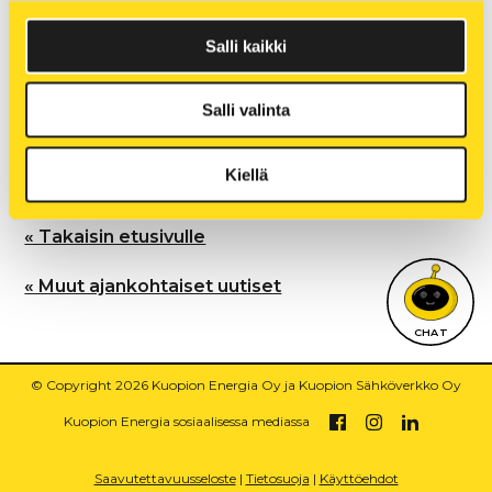
Salli kaikki
Lisätietoja: Kuopion Energia Oy, verkkopäällikkö
Pekka Lång, p. 040 709 7632
Salli valinta
Kiellä
Kuva: Esko Keski-Oja
« Takaisin etusivulle
« Muut ajankohtaiset uutiset
CHAT
© Copyright 2026 Kuopion Energia Oy ja Kuopion Sähköverkko Oy
Kuopion Energia sosiaalisessa mediassa
Saavutettavuusseloste
|
Tietosuoja
|
Käyttöehdot