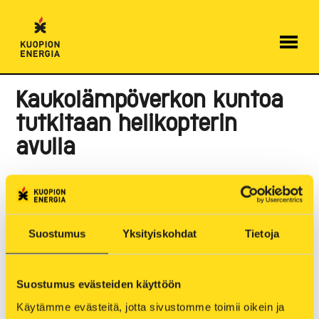
Hyppää
sisältöön
Kaukolämpöverkon kuntoa
tutkitaan helikopterin
avulla
9.10.2023
Päivitetty 20.10. klo 13
Julkaistu 9.10. klo 8
Suostumus
Yksityiskohdat
Tietoja
Kuopion Energian kaukolämpöverkkoa tutkitaan
lämpökameran ja helikopterin avulla Kuopion
Suostumus evästeiden käyttöön
kaupungin taajama-alueella perjantaina 20.10.
Käytämme evästeitä, jotta sivustomme toimii oikein ja 
riippuen sääolosuhteista. Kuvausten avulla