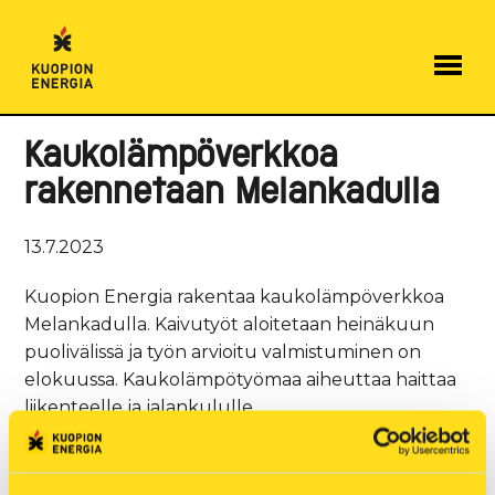
Hyppää
sisältöön
Kaukolämpöverkkoa
rakennetaan Melankadulla
13.7.2023
Kuopion Energia rakentaa kaukolämpöverkkoa
Melankadulla. Kaivutyöt aloitetaan heinäkuun
puolivälissä ja työn arvioitu valmistuminen on
elokuussa. Kaukolämpötyömaa aiheuttaa haittaa
liikenteelle ja jalankululle.
Mahdollisesta lämmönjakelun keskeytyksestä
tiedotetaan erikseen Kuopion Energian