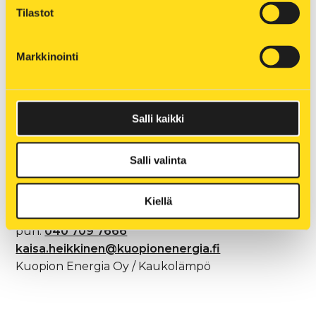
Tilastot
Markkinointi
Salli kaikki
Salli valinta
Lisätiedot:
Kiellä
Kaisa Heikkinen
puh.
040 709 7666
kaisa.heikkinen@kuopionenergia.fi
Kuopion Energia Oy / Kaukolämpö