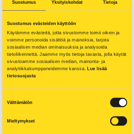
Suostumus
Yksityiskohdat
Tietoja
häiriöviestipalvelun kautta niitä asiakkaita, joita
keskeytys koskee. Ajankohtaiset työmaat sekä
lämmönjakelun häiriöt näkyvät myös
Suostumus evästeiden käyttöön
häiriökartassamme
.
Käytämme evästeitä, jotta sivustomme toimii oikein ja 
voimme personoida sisältöä ja mainoksia, tarjota 
Pahoittelemme työmaasta aiheutuvaa häiriötä ja
sosiaalisen median ominaisuuksia ja analysoida 
liikenteelle aiheutuvaa haittaa.
tietoliikennettä. Jaamme myös tietoja tavasta, jolla käytät 
sivustoamme sosiaalisen median, mainonta- ja 
analytiikkakumppaneidemme kanssa. 
Lue lisää 
tietosuojasta
Suostumuksen
Välttämätön
valinta
Mieltymykset