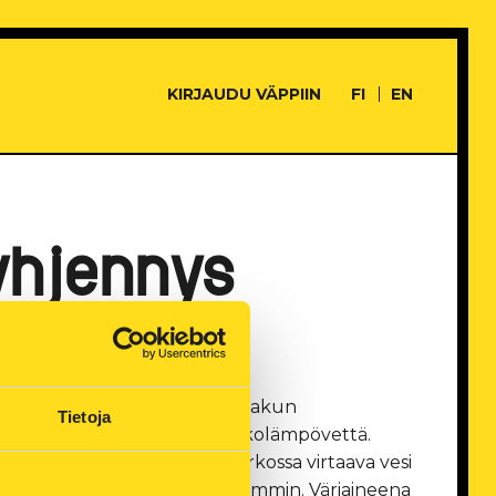
KIRJAUDU VÄPPIIN
FI
EN
yhjennys
ssä sijaitsevan kaukolämpöakun
Tietoja
johdetaan pieniä määriä kaukolämpövettä.
intarvikeväriä. Kaukolämpöverkossa virtaava vesi
kkoontumiset havaittaisiin helpommin. Väriaineena