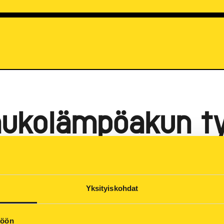
aukolämpöakun t
21
me tyhjentämään Haapaniemen voimalaitoksen yhteyde
Yksityiskohdat
orjausta varten. Tyhjennyksen yhteydessä Kallaveteen 
mpövesi ei ole terveydelle haitallista, mutta sisältää el
än vihreäksi, jotta mahdolliset putki ja siirrinlaitteen ri
töön