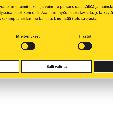
än pyraniinia, jota hyödynnetään esimerkiksi myös kosmeti
ustomme toimii oikein ja voimme personoida sisältöä ja mainoksia
nta. Tämä väriaine voi näkyä nyt vesistöön päästessään p
ysoida tietoliikennettä. Jaamme myös tietoja tavasta, jolla käyt
tiikkakumppaneidemme kanssa. 
Lue lisää tietosuojasta
telemme tilannetta.
Mieltymykset
Tilastot
toja: Tuotantojohtaja Peter Seppälä, p. 040 709 7301
sin etusivulle
ajankohtaiset uutiset
Salli valinta