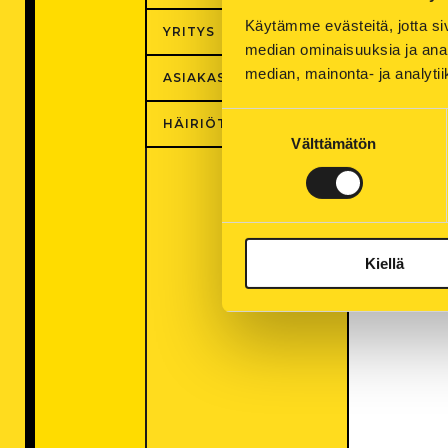
käytetä
Käytämme evästeitä, jotta siv
YRITYS
harmito
median ominaisuuksia ja anal
vetenä.
median, mainonta- ja analy
ASIAKASPALVELU
Pahoit
Suostumuksen
HÄIRIÖTILANTEET
Välttämätön
valinta
Lisätie
« Takai
« Muut 
Kiellä