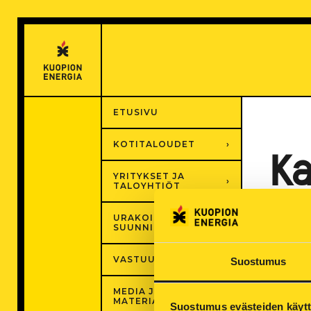
Hyppää
sisältöön
ETUSIVU
KOTITALOUDET
K
YRITYKSET JA
TALOYHTIÖT
URAKOITSIJAT JA
23.6.20
SUUNNITTELIJAT
Joudum
VASTUULLISUUS
Suostumus
takuuk
Kaukolä
MEDIA JA
MATERIAALIT
värjätä
Suostumus evästeiden käyt