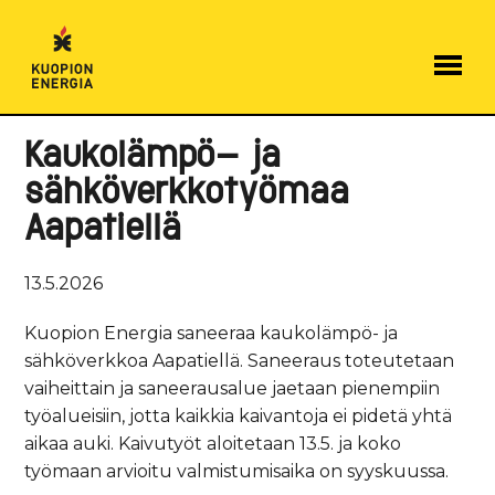
Hyppää
sisältöön
Kaukolämpö- ja
sähköverkkotyömaa
Aapatiellä
13.5.2026
Kuopion Energia saneeraa kaukolämpö- ja
sähköverkkoa Aapatiellä. Saneeraus toteutetaan
vaiheittain ja saneerausalue jaetaan pienempiin
työalueisiin, jotta kaikkia kaivantoja ei pidetä yhtä
aikaa auki. Kaivutyöt aloitetaan 13.5. ja koko
työmaan arvioitu valmistumisaika on syyskuussa.