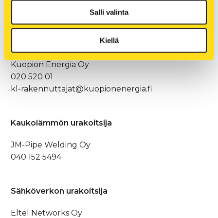
Salli valinta
Lisätiedot:
Kiellä
Rakennuttaja
Kuopion Energia Oy
020 520 01
kl-rakennuttajat@kuopionenergia.fi
Kaukolämmön urakoitsija
JM-Pipe Welding Oy
040 152 5494
Sähköverkon urakoitsija
Eltel Networks Oy