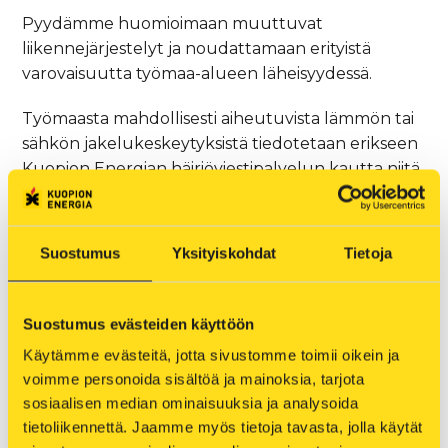
Pyydämme huomioimaan muuttuvat
liikennejärjestelyt ja noudattamaan erityistä
varovaisuutta työmaa-alueen läheisyydessä.
Työmaasta mahdollisesti aiheutuvista lämmön tai
sähkön jakelukeskeytyksistä tiedotetaan erikseen
Kuopion Energian häiriöviestipalvelun kautta niitä
asiakkaita, joita jakelukeskeytykset koskettavat.
Pahoittelemme työmaasta aiheutuvaa häiriötä!
Suostumus
Yksityiskohdat
Tietoja
Ajankohtaiset tiedot käynnissä olevista ja
suunnitelluista työmaista löydät
Suostumus evästeiden käyttöön
työmaakartoistamme, joissa voit antaa palautetta
Käytämme evästeitä, jotta sivustomme toimii oikein ja 
työmaiden turvallisuudesta, kehityskohteista sekä
voimme personoida sisältöä ja mainoksia, tarjota 
muista jakeluverkkoihin liittyvistä huomioista.
sosiaalisen median ominaisuuksia ja analysoida 
Häiriökartassa näkyvät sekä lämmön että sähkön
tietoliikennettä. Jaamme myös tietoja tavasta, jolla käytät 
ajankohtaiset jakeluhäiriöt.