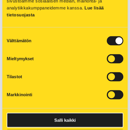
sivustoamme sosiaalisen median, mainonta- ja 
analytiikkakumppaneidemme kanssa. 
Lue lisää 
>
Häiriö- ja työmaakartat
tietosuojasta
Suostumuksen
Välttämätön
valinta
Mieltymykset
Tilastot
Markkinointi
Salli kaikki