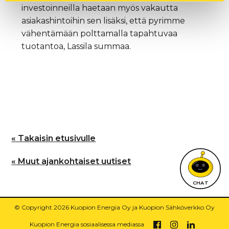
investoinneilla haetaan myös vakautta
asiakashintoihin sen lisäksi, että pyrimme
vähentämään polttamalla tapahtuvaa
tuotantoa, Lassila summaa.
« Takaisin etusivulle
« Muut ajankohtaiset uutiset
CHAT
© Copyright 2026 Kuopion Energia Oy ja Kuopion Sähköverkko Oy
Kuopion Energia sosiaalisessa mediassa