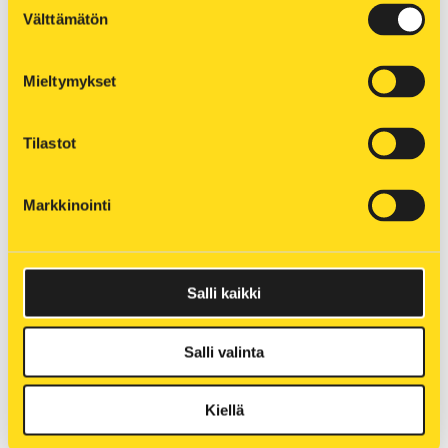
huoltovarmuuspolttoaineeksi turvaamaan
Välttämätön
valinta
lämmöntuotantoa poikkeuksellisissa tilanteissa.
Kaukolämmön tulevaisuus näyttää vahvalta.
Mieltymykset
Kattava kaukolämpöverkko mahdollistaa
lämmönjakelun tuotantotavoista riippumatta,
Tilastot
kertoo kaukolämpöjohtaja Reima Lassila.
Jatkossa lämmöntuotanto on hajautetumpaa,
Markkinointi
mikä turvaa jo nyt erinomaisella tasolla olevaa
toimitusvarmuutta. Vuonna 2026 kaukolämpöä
tuotetaan myös sähkökattilalla, mikä mahdollistaa
edullisten sähkönhintojen hyödyntämisen.
Salli kaikki
Selvitämme myös pitkällä tähtäimellä
Salli valinta
pienydinvoimalla tuotettua kaukolämpöä ja
olemme luonnollisestikin kiinnostuneita
Kiellä
hukkalämpöjen hyödyntämisestä, Lassilla
tuumaa tulevaisuudesta. Tulevaisuuden