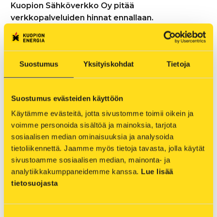
Kuopion Sähköverkko Oy pitää
verkkopalveluiden hinnat ennallaan.
Kaukolämpöasiakkaalle Kuopion pääverkon
alueella perusmaksumuutoksen vaikutus
kuukausittaiseen lämpölaskuun on pientaloissa 3–
Suostumus
Yksityiskohdat
Tietoja
4 euroa, rivi- ja kerrostalohuoneistoissa 1–3 euroa.
Riistaveden ja Vehmersalmen alueverkkojen
Suostumus evästeiden käyttöön
asiakkaille muutoksen vaikutus on hieman
pienempi.
Käytämme evästeitä, jotta sivustomme toimii oikein ja 
voimme personoida sisältöä ja mainoksia, tarjota 
Yhtiö on tehnyt pitkäjänteisiä investointeja
sosiaalisen median ominaisuuksia ja analysoida 
turpeesta luopumisen mahdollistavaan ja
tietoliikennettä. Jaamme myös tietoja tavasta, jolla käytät 
polttamista vähentävään teknologiaan.
sivustoamme sosiaalisen median, mainonta- ja 
Investointien myötä Kuopion Energia pystyy
analytiikkakumppaneidemme kanssa. 
Lue lisää 
luopumaan turpeen käytöstä suunniteltua
tietosuojasta
aikaisemmin, jo vuonna 2026. Varastoissa oleva
turve jää kevään jälkeen
Suostumuksen