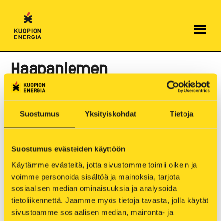
Hyppää
sisältöön
Haapaniemen
voimalaitoksen
ulospuhallutuksista
Suostumus
Yksityiskohdat
Tietoja
aiheutuu melua
lähiympäristöön
Suostumus evästeiden käyttöön
5.9.2024
Käytämme evästeitä, jotta sivustomme toimii oikein ja 
voimme personoida sisältöä ja mainoksia, tarjota 
Päivitetty: 16.9. klo 8.42 (aikaa jatkettu 20.9.
sosiaalisen median ominaisuuksia ja analysoida 
saakka)
tietoliikennettä. Jaamme myös tietoja tavasta, jolla käytät 
Julkaistu: 5.9. klo 10.23
sivustoamme sosiaalisen median, mainonta- ja 